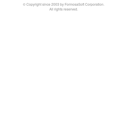
© Copyright since 2003 by FormosaSoft Corporation.
All rights reserved.